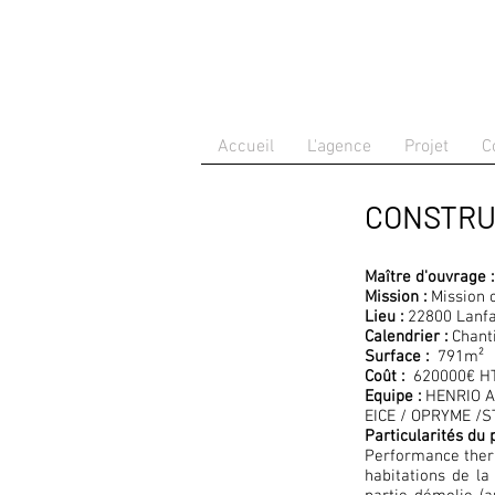
Accueil
L'agence
Projet
C
CONSTRU
Maître d'ouvrage :
Mission :
Mission 
Lieu :
22800 Lanfa
Calendrier :
Chant
Surface :
791m²
Coût :
620000€ HT
Equipe :
HENRIO A
EICE / OPRYME /
Particularités du p
Performance therm
habitations de la