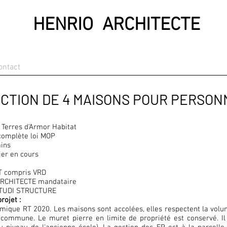
HENRIO ARCHITECTE
ontact
CTION DE 4 MAISONS POUR PERSON
Terres d'Armor Habitat
complète loi MOP
ins
ier en cours
 compris VRD
RCHITECTE mandataire
STUDI STRUCTURE
rojet :
ique RT 2020. Les maisons sont accolées, elles respectent la volum
 commune. Le muret pierre en limite de propriété est conservé. Il 